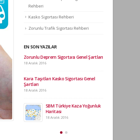
Rehberi
Kasko Sigortası Rehberi
Zorunlu Trafik Sigortası Rehberi
EN SON YAZILAR
 büyük
Zorunlu Deprem Sigortası Genel Şartları
Mo
ilg
18 Aralık 2016
18 
Kara Taşıtları Kasko Sigortası Genel
Şartları
yerine
Tapuda mesken
18 Aralık 2016
Zorunlu Depr
düzenlenebili
18 Aralık 2016
SBM Türkiye Kaza Yoğunluk
Haritası
18 Aralık 2016
rla
Tapuda arsa, 
larda
olarak görüne
 mı?
Zorunlu Depre
18 Aralık 2016