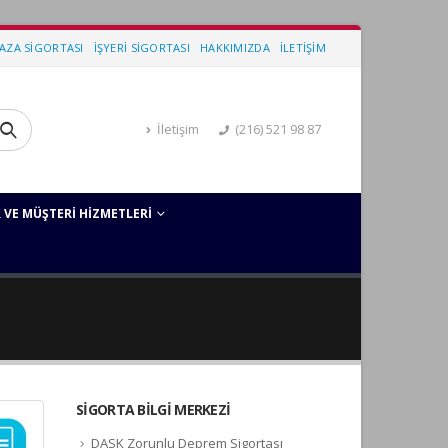
KAZA SIGORTASI
İŞYERI SIGORTASI
HAKKIMIZDA
İLETIŞIM
İletişim
(216) 521 98 87
 VE MÜŞTERI HIZMETLERI
SIGORTA BILGI MERKEZI
DASK Zorunlu Deprem Sigortası