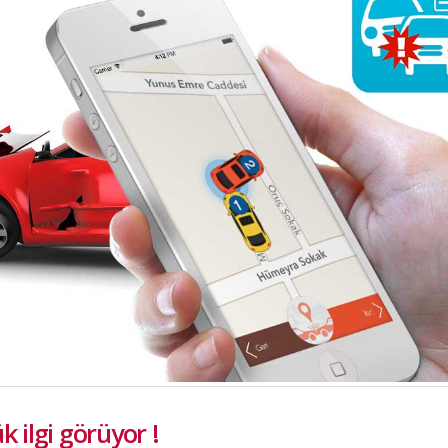
 Deprem Sigortası Genel Şartları
Mobil Kaza Tutanağı
ilgi görüyor !
k 2016
18 Aralık 2016
şıtları Kasko Sigortası Genel
ı
Tapuda mesken olarak kayıtlı iş
k 2016
Zorunlu Deprem Sigortası
düzenlenebilir mi?
18 Aralık 2016
SBM Türkiye Kaza Yoğunluk
Haritası
18 Aralık 2016
Tapuda arsa, bağ, bahçe veya ta
olarak görünen alanlardaki bina
Zorunlu Deprem Sigortası yapılır
 ilgi görüyor !
18 Aralık 2016