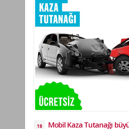
Zorunlu
18 Aralı
Kara Ta
Şartlar
18 Aralı
Mobil Kaza Tutanağı büyük
18