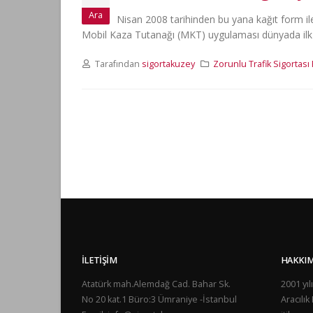
Ara
Nisan 2008 tarihinden bu yana kağıt form ile
Mobil Kaza Tutanağı (MKT) uygulaması dünyada ilk de
Tarafından
sigortakuzey
Zorunlu Trafik Sigortası
İLETIŞIM
HAKKIM
Mobil K
Atatürk mah.Alemdağ Cad. Bahar Sk.
2001 yı
18 Aralık
No 20 kat.1 Büro:3 Ümraniye -İstanbul
Aracılık