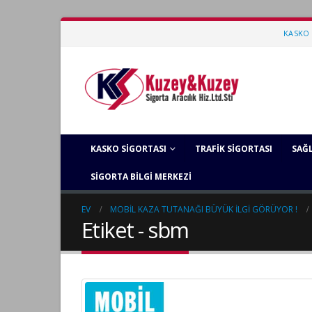
KASKO 
KASKO SIGORTASI
TRAFIK SIGORTASI
SAĞL
SIGORTA BILGI MERKEZI
EV
MOBIL KAZA TUTANAĞI BÜYÜK ILGI GÖRÜYOR !
Etiket - sbm