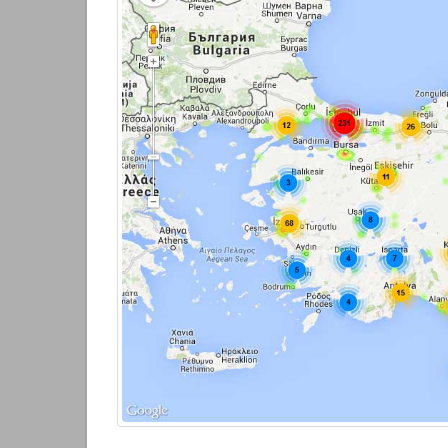
Zorunlu Depre
18 Aralık 2016
Kara Taşıtları
Şartları
18 Aralık 2016
SB
Har
18 