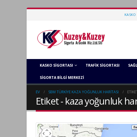
KASKO 
KASKO SIGORTASI
TRAFIK SIGORTASI
SAĞL
SIGORTA BILGI MERKEZI
EV
SBM TÜRKIYE KAZA YOĞUNLUK HARITASI
ETIKE
Etiket - kaza yoğunluk har