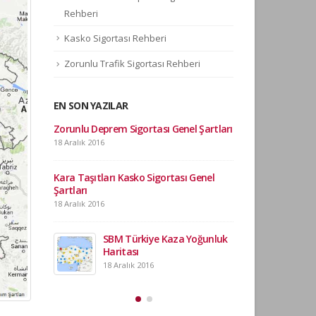
Rehberi
Kasko Sigortası Rehberi
Zorunlu Trafik Sigortası Rehberi
EN SON YAZILAR
Zorunlu Deprem Sigortası Genel Şartları
Mobil Ka
ilgi görüy
18 Aralık 2016
18 Aralık 2
Kara Taşıtları Kasko Sigortası Genel
Şartları
Tapuda mesken olara
18 Aralık 2016
Zorunlu Deprem Sigo
düzenlenebilir mi?
18 Aralık 2016
SBM Türkiye Kaza Yoğunluk
Haritası
18 Aralık 2016
Tapuda arsa, bağ, b
olarak görünen alan
Zorunlu Deprem Sigor
18 Aralık 2016