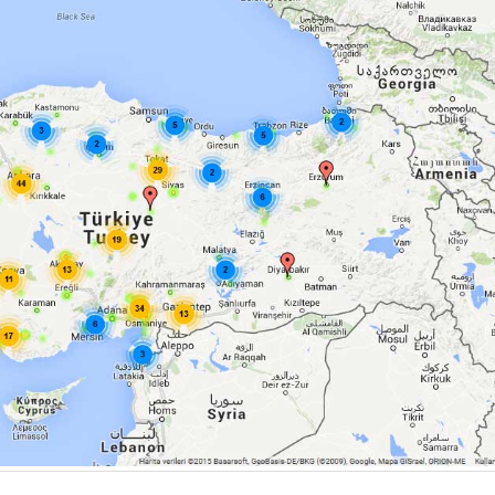
m Sigortası Genel Şartları
Mobil Kaza Tutanağı büyük
ilgi görüyor !
18 Aralık 2016
 Kasko Sigortası Genel
Tapuda mesken olarak kayıtlı işyerine
Zorunlu Deprem Sigortası
düzenlenebilir mi?
18 Aralık 2016
M Türkiye Kaza Yoğunluk
itası
Aralık 2016
Tapuda arsa, bağ, bahçe veya tarla
olarak görünen alanlardaki binalarda
Zorunlu Deprem Sigortası yapılır mı?
18 Aralık 2016