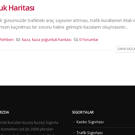
k Haritası
 günümüzde trafikteki araç sayısının artması, trafik kurallarının ihlali
ın kaçınılmaz bir sorunu haline gelmiştir. ​​Kazaların oluşmasının...
 Rehberi
kaza
,
kaza yoğunluk haritası
0 Yorumlar
DAHA FAZLA
IZDA
SIGORTALAR
Kasko Sigortası
aza Tutanağı büyük ilgi görüyor !
Kaçak binalar Zorunlu Deprem Sigo
lında kurulan Kuzey kuzey Sigorta
kapsamında mıdır?
 2016
 Hizmetleri Ltd.Şti 2004 yılından
Trafik Sigortası
18 Aralık 2016