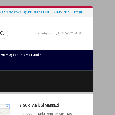
KAZA SIGORTASI
İŞYERI SIGORTASI
HAKKIMIZDA
İLETIŞIM
İletişim
(216) 521 98 87
 VE MÜŞTERI HIZMETLERI
SIGORTA BILGI MERKEZI
DASK Zorunlu Deprem Sigortası