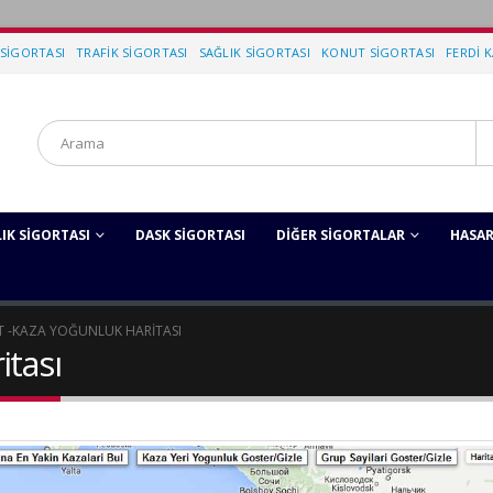
SIGORTASI
TRAFIK SIGORTASI
SAĞLIK SIGORTASI
KONUT SIGORTASI
FERDI 
IK SIGORTASI
DASK SIGORTASI
DIĞER SIGORTALAR
HASAR
T -
KAZA YOĞUNLUK HARITASI
itası