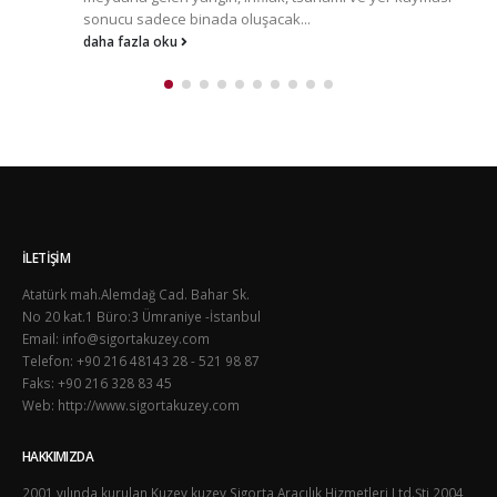
sonucu sadece binada oluşacak...
daha fazla oku
İLETIŞIM
Atatürk mah.Alemdağ Cad. Bahar Sk.
No 20 kat.1 Büro:3 Ümraniye -İstanbul
Email: info@sigortakuzey.com
Telefon: +90 216 48143 28 - 521 98 87
Faks: +90 216 328 83 45
Web: http://www.sigortakuzey.com
HAKKIMIZDA
2001 yılında kurulan Kuzey kuzey Sigorta Aracılık Hizmetleri Ltd.Şti 2004