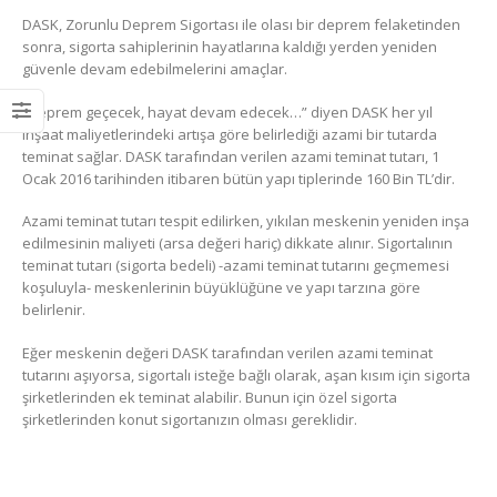
olarak görünen alanlardaki binalarda
Zorunlu Deprem Sigortası yapılır mı?
DASK, Zorunlu Deprem Sigortası ile olası bir deprem felaketinden
18 Aralık 2016
sonra, sigorta sahiplerinin hayatlarına kaldığı yerden yeniden
güvenle devam edebilmelerini amaçlar.
“Deprem geçecek, hayat devam edecek…” diyen DASK her yıl
inşaat maliyetlerindeki artışa göre belirlediği azami bir tutarda
teminat sağlar. DASK tarafından verilen azami teminat tutarı, 1
Ocak 2016 tarihinden itibaren bütün yapı tiplerinde 160 Bin TL’dir.
Azami teminat tutarı tespit edilirken, yıkılan meskenin yeniden inşa
edilmesinin maliyeti (arsa değeri hariç) dikkate alınır. Sigortalının
teminat tutarı (sigorta bedeli) -azami teminat tutarını geçmemesi
koşuluyla- meskenlerinin büyüklüğüne ve yapı tarzına göre
belirlenir.
Eğer meskenin değeri DASK tarafından verilen azami teminat
tutarını aşıyorsa, sigortalı isteğe bağlı olarak, aşan kısım için sigorta
şirketlerinden ek teminat alabilir. Bunun için özel sigorta
şirketlerinden konut sigortanızın olması gereklidir.