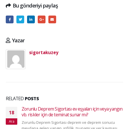
Bu gönderiyi paylaş
Yazar
sigortakuzey
RELATED
POSTS
Zorunlu Deprem Sigortası ev eşyaları için veya yangın
18
vb. riskler için de teminat sunar mı?
Ara
Zorunlu Deprem Sigortası deprem ve deprem sonucu
meydana gelen yangın, infilâk, tsunami ve yer kayması