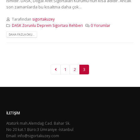
ismidir. DASK, Doğal Afet Sigortaları Kurumu'nun kısa adıdır. Ancak
son zamanlarda bu kısaltma daha çok...
Tarafından
sigortakuzey
DASK Zorunlu Deprem Sigortası Rehberi
0 Yorumlar
DAHA FAZLA OKU...
1
2
3
İLETIŞIM
Atatürk mah.Alemdağ Cad. Bahar Sk.
No 20 kat.1 Büro:3 Ümraniye -İstanbul
Email: info@sigortakuzey.com