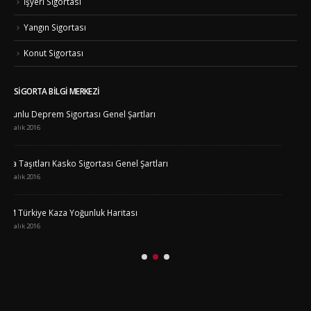
İşyeri Sigortası
Yangın Sigortası
Konut Sigortası
SIGORTA BILGI MERKEZI
Mobil Kaza Tutanağı büyük ilgi görüyor !
18 Aralık 2016
Tapuda mesken olarak kayıtlı işyerine Zorunlu Deprem Sigortası
düzenlenebilir mi?
18 Aralık 2016
Tapuda arsa, bağ, bahçe veya tarla olarak görünen alanlardaki
binalarda Zorunlu Deprem Sigortası yapılır mı?
18 Aralık 2016