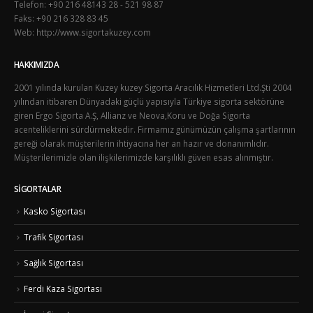
Telefon: +90 216 48143 28 - 521 98 87
Faks: +90 216 328 83 45
Web: http://www.sigortakuzey.com
HAKKIMIZDA
2001 yılında kurulan Kuzey kuzey Sigorta Aracılık Hizmetleri Ltd.Şti 2004
yılından itibaren Dünyadaki güçlü yapısıyla Türkiye sigorta sektörüne
giren Ergo Sigorta A.Ş, Allianz ve Neova,Koru ve Doğa Sigorta
acenteliklerini sürdürmektedir. Firmamız günümüzün çalışma şartlarının
gereği olarak müşterilerin ihtiyacına her an hazır ve donanımlıdır.
Müşterilerimizle olan ilişkilerimizde karşılıklı güven esas alınmıştır.
SIGORTALAR
Kasko Sigortası
Trafik Sigortası
Sağlık Sigortası
Ferdi Kaza Sigortası